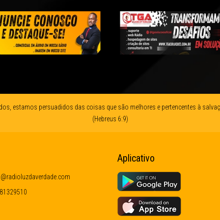
dos, estamos persuadidos das coisas que são melhores e pertencentes à salvaç
(Hebreus 6:9)
Aplicativo
@radioluzdaverdade.com
81329510