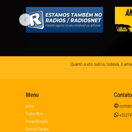
Quanto a vós outros, todavia, ó ama
Menu
Contato
Início
contato
Sobre Nós
+55279
Programação
Nossa Equipe