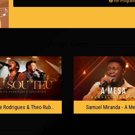
Ver Progra
Últimos Vídeos
muel Miranda - A Mesa
Matheus Goulart, Marcelo
Nossos Parceiros