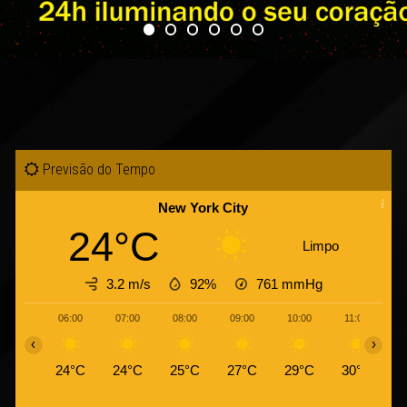
Previsão do Tempo
New York City
24°C
Limpo
3.2 m/s
92%
761
mmHg
06:00
07:00
08:00
09:00
10:00
11:00
1
‹
›
24°C
24°C
25°C
27°C
29°C
30°C
3