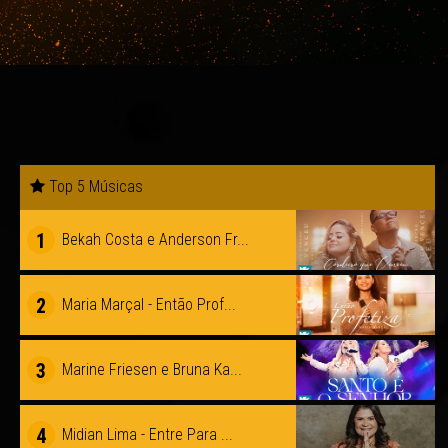
Top 5 Músicas
1
Bekah Costa e Anderson Fr...
2
Maria Marçal - Então Prof...
3
Marine Friesen e Bruna Ka...
4
Midian Lima - Entre Para ...